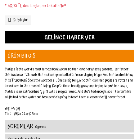
* 43,05 TL den başlayan taksitlerle!!
Karşılaştır
GELİNCE HABER VER
ÜRÜN BİLGİSİ
Matilda is the world's most famous bookworm, no thanks to her ghastly parents. Her father
thinks she's a little scab. Her mother spends all afternoon playing bingo. And her headmistress,
Miss Trunchbull? She's the worst of all. She's a big bully, who thinks all her pupils are rotten and
locks them in the dreaded Chokey. Despite these beastly grownups trying to push her down,
Matilda is an extraordinary girl with a magical mind. And she's had enough. So all the terrible
adults had better watch out, because she's going to teach them a lesson they'll never forget!
. . .
Yaş : 7-12 yaş
Ebat : 19.6 x 2.4 x 12.8 cm
YORUMLAR
- 0 yorum