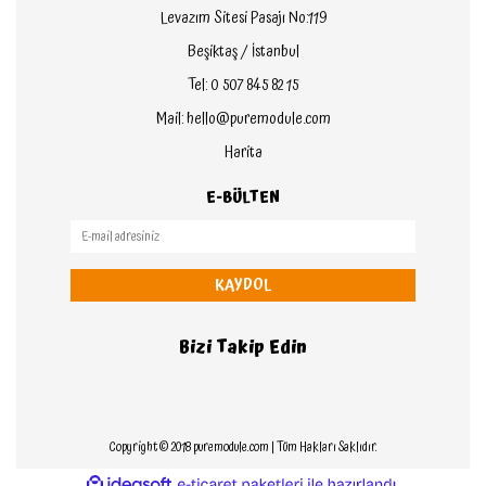
Levazım Sitesi Pasajı No:119
Beşiktaş / İstanbul
Tel: 0 507 845 82 15
Mail: hello@puremodule.com
Harita
E-BÜLTEN
KAYDOL
Bizi Takip Edin
Copyright © 2018 puremodule.com | Tüm Hakları Saklıdır.
ile
ideasoft
e-