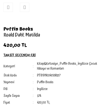
Puffin Books
Roald Dahl: Matilda
420,00 TL
TAKSİT SEÇENEKLERİ
Kitap&Kırtasiye
,
Puffin Books
,
İngilizce Çocuk
Kategori
Hikaye ve Romanları
Stok Kodu
PFB9780241558317
Yayınevi
Puffin Books
Dili
İngilizce
Sayfa Sayısı
374
Fiyat
420,00 TL