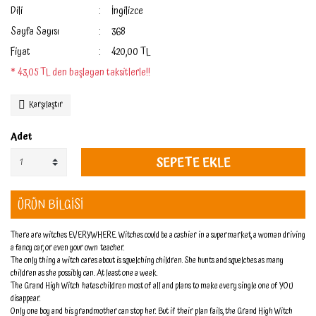
Dili
İngilizce
Sayfa Sayısı
368
Fiyat
420,00 TL
* 43,05 TL den başlayan taksitlerle!!
Karşılaştır
Adet
SEPETE EKLE
ÜRÜN BİLGİSİ
There are witches EVERYWHERE. Witches could be a cashier in a supermarket, a woman driving
a fancy car, or even your own teacher.
The only thing a witch cares about is squelching children. She hunts and squelches as many
children as she possibly can. At least one a week.
The Grand High Witch
hates children most of all and plans to make every single one of YOU
disappear.
Only one boy and his grandmother can stop her. But if their plan fails, the Grand High Witch