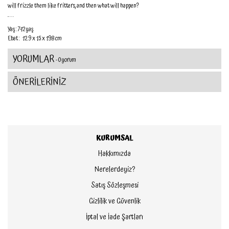
will frizzle them like fritters, and then what will happen?
.. . .
Yaş : 7-12 yaş
Ebat : 12.9 x 1.5 x 19.8 cm
YORUMLAR
- 0 yorum
ÖNERİLERİNİZ
KURUMSAL
Hakkımızda
Nerelerdeyiz?
Satış Sözleşmesi
Gizlilik ve Güvenlik
İptal ve İade Şartları