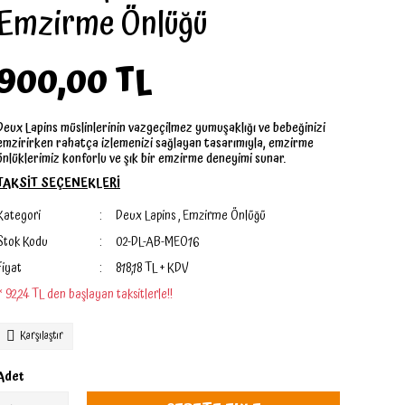
Emzirme Önlüğü
900,00 TL
Deux Lapins müslinlerinin vazgeçilmez yumuşaklığı ve bebeğinizi
emzirirken rahatça izlemenizi sağlayan tasarımıyla, emzirme
önlüklerimiz konforlu ve şık bir emzirme deneyimi sunar.
TAKSİT SEÇENEKLERİ
Kategori
Deux Lapins
,
Emzirme Önlüğü
Stok Kodu
02-DL-AB-MEO16
Fiyat
818,18 TL + KDV
* 92,24 TL den başlayan taksitlerle!!
Karşılaştır
Adet