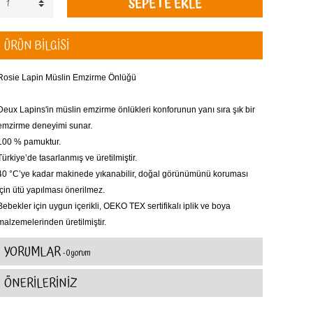
SEPETE EKLE
ÜRÜN BİLGİSİ
Rosie Lapin Müslin Emzirme Önlüğü
Deux Lapins'in müslin emzirme önlükleri konforunun yanı sıra şık bir
emzirme deneyimi sunar.
100 % pamuktur.
Türkiye’de tasarlanmış ve üretilmiştir.
40 °C’ye kadar makinede yıkanabilir, doğal görünümünü koruması
için ütü yapılması önerilmez.
Bebekler için uygun içerikli, OEKO TEX sertifikalı iplik ve boya
malzemelerinden üretilmiştir.
YORUMLAR
- 0 yorum
ÖNERİLERİNİZ