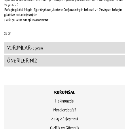
ve yansıtır.
Bebeğin yüzünü izleyin. Eğer üzgünsen, Santoro Gorjuss da üzgün bakacaktır. Mutluysan bebeğin
yüzü size mutlu bakacaktır.
Hafif gül ve hanımeli kokusu vardır.
32 cm
YORUMLAR
- 0 yorum
ÖNERİLERİNİZ
KURUMSAL
Hakkımızda
Nerelerdeyiz?
Satış Sözleşmesi
Gizlilik ve Güvenlik