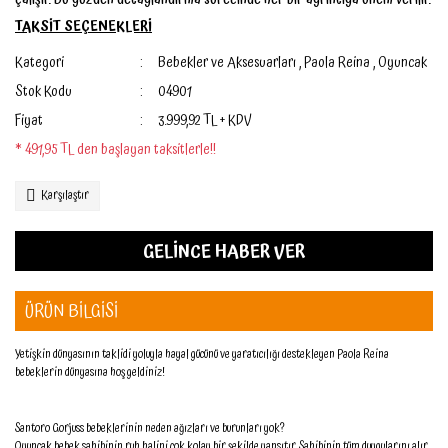
çalışır. Bu yüzden detaylandırma sürecinde her bir ayrıntıya önem verilir.
TAKSİT SEÇENEKLERİ
Kategori
Bebekler ve Aksesuarları
,
Paola Reina
,
Oyuncak
Stok Kodu
04901
Fiyat
3.999,92 TL + KDV
* 491,95 TL den başlayan taksitlerle!!
Karşılaştır
GELİNCE HABER VER
ÜRÜN BİLGİSİ
Yetişkin dünyasının taklidi yoluyla hayal gücünü ve yaratıcılığı destekleyen Paola Reina
bebeklerin dünyasına hoş geldiniz!
Santoro Gorjuss bebeklerinin neden ağızları ve burunları yok?
Oyuncak bebek sahibinin ruh halini çok kolay bir şekilde yansıtır. Sahibinin tüm duygularını alır