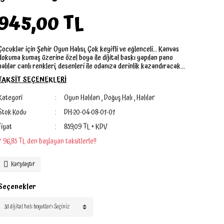
945,00 TL
Çocuklar için Şehir Oyun Halısı, Çok keyifli ve eğlenceli... Kanvas
dokuma kumaş üzerine özel boya ile dijital baskı yapılan pano
halılar canlı renkleri, desenleri ile odanıza derinlik kazandıracak...
TAKSİT SEÇENEKLERİ
Kategori
Oyun Halıları
,
Doğuş Halı
,
Halılar
Stok Kodu
DH-20-04-08-01-01
Fiyat
859,09 TL + KDV
* 96,85 TL den başlayan taksitlerle!!
Karşılaştır
Seçenekler