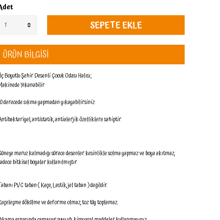
Adet
SEPETE EKLE
ÜRÜN BİLGİSİ
Üç Boyutlu Şehir Desenli Çocuk Odası Halısı;
Makinede Yıkanabilir
30 derecede sıkma yapmadan yıkayabilirsiniz
Antibakteriyel, antistatik, antialerjik özelliklere sahiptir
Güneşe maruz kalmadığı sürece desenler kesinlikle solma yapmaz ve boya akıtmaz,
sadece bitkisel boyalar kullanılmıştır
Tabanı PVC taban ( Keçe, Lastik, jel taban ) değildir.
Keçeleşme dökülme ve deforme olmaz, toz tüy toplamaz.
Yıkama esnasında çamaşıur suyu vb. kimyasal maddeler kullanmayınız