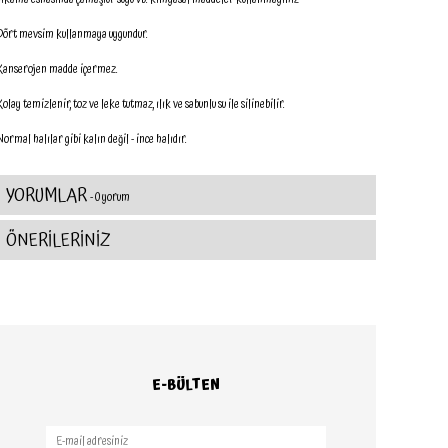
Dört mevsim kullanmaya uygundur.
Kanserojen madde içermez.
olay temizlenir, toz ve leke tutmaz, ılık ve sabunlu su ile silinebilir.
Normal halılar gibi kalın değil - ince halıdır.
YORUMLAR
- 0 yorum
ÖNERİLERİNİZ
E-BÜLTEN