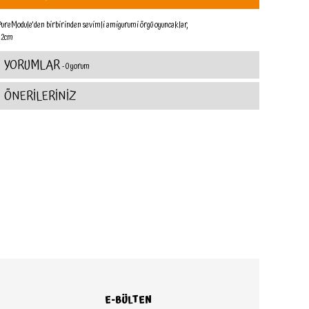
PureModule'den birbirinden sevimli amigurumi örgü oyuncaklar,
32cm
YORUMLAR
- 0 yorum
ÖNERİLERİNİZ
E-BÜLTEN