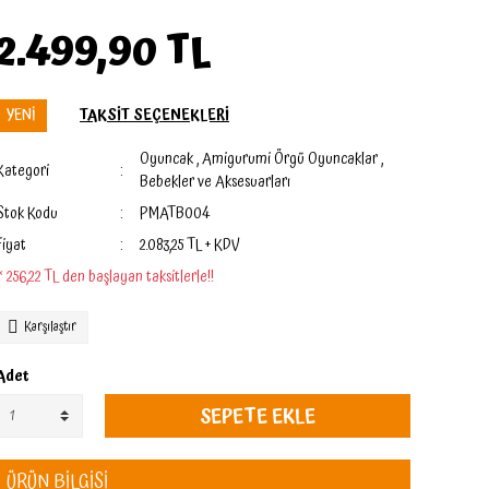
2.499,90 TL
YENİ
TAKSİT SEÇENEKLERİ
Oyuncak
,
Amigurumi Örgü Oyuncaklar
,
Kategori
Bebekler ve Aksesuarları
Stok Kodu
PMATB004
Fiyat
2.083,25 TL + KDV
* 256,22 TL den başlayan taksitlerle!!
Karşılaştır
Adet
SEPETE EKLE
ÜRÜN BİLGİSİ