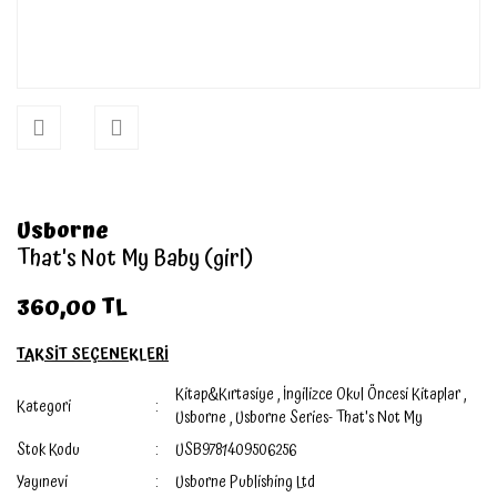
Usborne
That's Not My Baby (girl)
360,00 TL
TAKSİT SEÇENEKLERİ
Kitap&Kırtasiye
,
İngilizce Okul Öncesi Kitaplar
,
Kategori
Usborne
,
Usborne Series- That's Not My
Stok Kodu
USB9781409506256
Yayınevi
Usborne Publishing Ltd