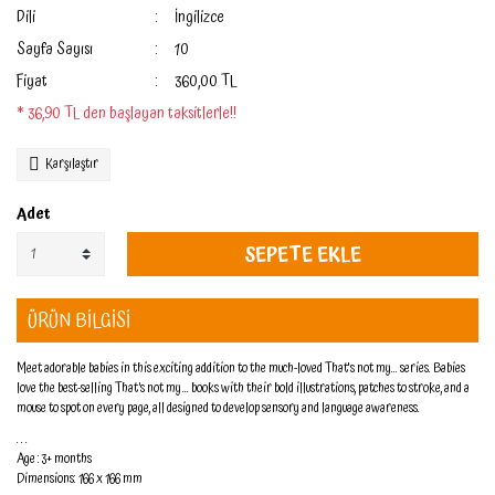
Dili
İngilizce
Sayfa Sayısı
10
Fiyat
360,00 TL
* 36,90 TL den başlayan taksitlerle!!
Karşılaştır
Adet
SEPETE EKLE
ÜRÜN BİLGİSİ
Meet adorable babies in this exciting addition to the much-loved That's not my... series. Babies
love the best-selling That’s not my… books with their bold illustrations, patches to stroke, and a
mouse to spot on every page, all designed to develop sensory and language awareness.
. . .
Age : 3+ months
Dimensions: 166 x 166 mm