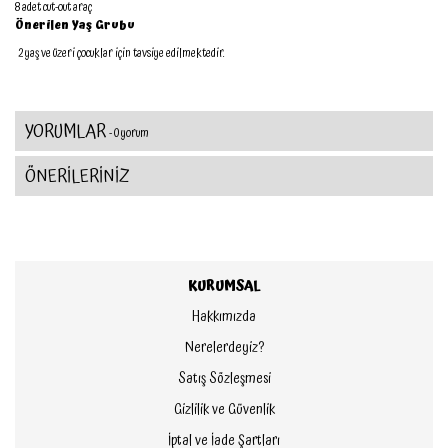
8 adet cut-out araç
Önerilen Yaş Grubu
2 yaş ve üzeri çocuklar için tavsiye edilmektedir.
YORUMLAR
- 0 yorum
ÖNERİLERİNİZ
KURUMSAL
Hakkımızda
Nerelerdeyiz?
Satış Sözleşmesi
Gizlilik ve Güvenlik
İptal ve İade Şartları