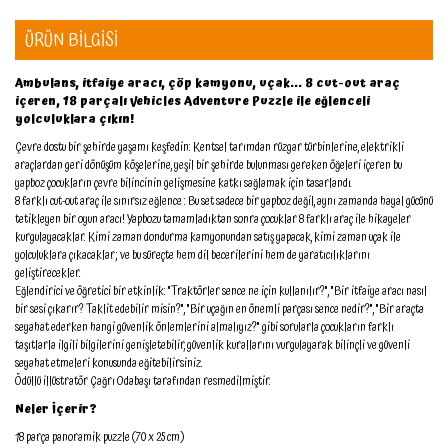
ÜRÜN BİLGİSİ
Ambulans, itfaiye aracı, çöp kamyonu, uçak... 8 cut-out araç
içeren, 18 parçalı Vehicles Adventure Puzzle ile eğlenceli
yolculuklara çıkın!
Çevre dostu bir şehirde yaşamı keşfedin: Kentsel tarımdan rüzgar türbinlerine, elektrikli
araçlardan geri dönüşüm köşelerine, yeşil bir şehirde bulunması gereken öğeleri içeren bu
yapboz çocukların çevre bilincinin gelişmesine katkı sağlamak için tasarlandı.
8 farklı cut-out araç ile sınırsız eğlence : Bu set sadece bir yapboz değil, aynı zamanda hayal gücünü
tetikleyen bir oyun aracı! Yapbozu tamamladıktan sonra çocuklar 8 farklı araç ile hikayeler
kurgulayacaklar. Kimi zaman dondurma kamyonundan satış yapacak, kimi zaman uçak ile
yolculuklara çıkacaklar; ve bu süreçte hem dil becerilerini hem de yaratıcılıklarını
geliştirecekler.
Eğlendirici ve öğretici bir etkinlik: "Traktörler sence ne için kullanılır?", "Bir itfaiye aracı nasıl
bir sesi çıkarır? Taklit edebilir misin?", "Bir uçağın en önemli parçası sence nedir?", "Bir araçta
seyahat ederken hangi güvenlik önlemlerini almalıyız?" gibi sorularla çocukların farklı
taşıtlarla ilgili bilgilerini genişletebilir, güvenlik kurallarını vurgulayarak bilinçli ve güvenli
seyahat etmeleri konusunda eğitebilirsiniz.
Ödüllü illüstratör Çağrı Odabaşı tarafından resmedilmiştir.
Neler İçerir?
18 parça panoramik puzzle (70 x 25 cm)