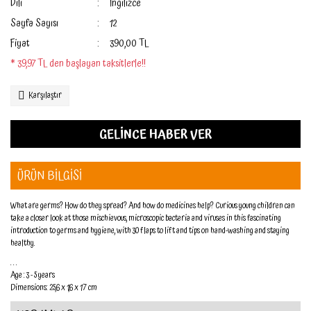
Dili
İngilizce
Sayfa Sayısı
12
Fiyat
390,00 TL
* 39,97 TL den başlayan taksitlerle!!
Karşılaştır
GELİNCE HABER VER
ÜRÜN BİLGİSİ
What are germs? How do they spread? And how do medicines help? Curious young children can
take a closer look at those mischievous, microscopic bacteria and viruses in this fascinating
introduction to germs and hygiene, with 30 flaps to lift and tips on hand-washing and staying
healthy.
. . .
Age : 3 - 5 years
Dimensions: 25,6 x 1,6 x 17 cm