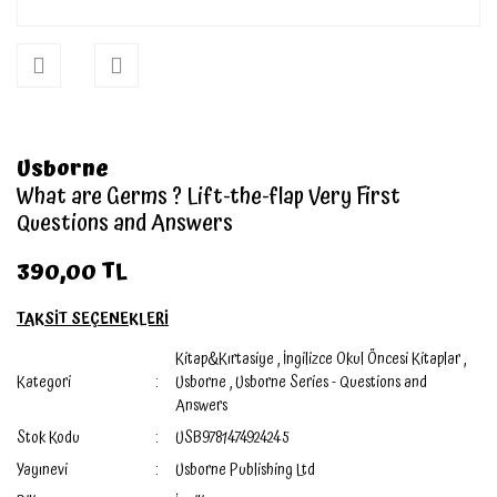
Usborne
What are Germs ? Lift-the-flap Very First
Questions and Answers
390,00 TL
TAKSİT SEÇENEKLERİ
Kitap&Kırtasiye
,
İngilizce Okul Öncesi Kitaplar
,
Kategori
Usborne
,
Usborne Series - Questions and
Answers
Stok Kodu
USB9781474924245
Yayınevi
Usborne Publishing Ltd