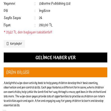
Yayınevi
Usborne Publishing Ltd
Dili
İngilizce
Sayfa Sayısı
24
Fiyat
250,00 TL
* 25,62 TL den başlayan taksitlerle!!
Karşılaştır
GELİNCE HABER VER
ÜRÜN BİLGİSİ
A delightful wipe-clean activity book to help young children develop their basic counting,
observation and pen control skills. Each page features a different farm scene, where children
can count chicks, help Lottie the lamb find her way through a maze, spot bees in the orchard and
lots more. The wipe-clean pages provide lots of opportunities to practise as children can return
to activities again and again. A fun and engaging way for young children to learn and develop
essential skills.
. . .