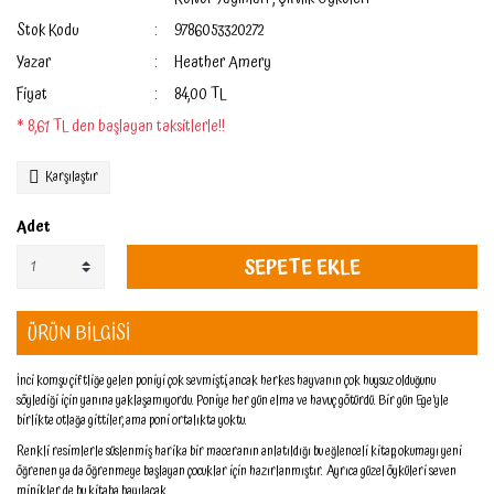
Stok Kodu
9786053320272
Yazar
Heather Amery
Fiyat
84,00 TL
* 8,61 TL den başlayan taksitlerle!!
Karşılaştır
Adet
SEPETE EKLE
ÜRÜN BİLGİSİ
İnci komşu çiftliğe gelen poniyi çok sevmişti, ancak herkes hayvanın çok huysuz olduğunu
söylediği için yanına yaklaşamıyordu. Poniye her gün elma ve havuç götürdü. Bir gün Ege’yle
birlikte otlağa gittiler, ama poni ortalıkta yoktu.
Renkli resimlerle süslenmiş harika bir maceranın anlatıldığı bu eğlenceli kitap, okumayı yeni
öğrenen ya da öğrenmeye başlayan çocuklar için hazırlanmıştır. Ayrıca güzel öyküleri seven
minikler de bu kitaba bayılacak.