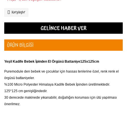
Karşılaştır
GELİNCE HABER VER
ÜRÜN BİLGİSİ
Yeşil
Kadife Bebek İpinden El Örgüsü Battaniye125x125cm
Puremodule den bebek ve çocuklar için hassas tenlerine özel, renk renk el
örgüsü battaniyeler.
%100 Micro Polyester Himalaya Kadife Bebek İpinden üretilmektedir.
125*125 cm genişliğindedir.
30 derecede makinede yıkanabilir, doğallığını koruması için ütü yapılması
önerilmez.