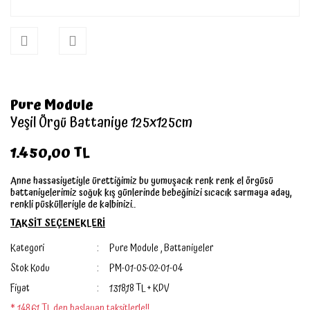
Pure Module
Yeşil Örgü Battaniye 125x125cm
1.450,00 TL
Anne hassasiyetiyle ürettiğimiz bu yumuşacık renk renk el örgüsü
battaniyelerimiz soğuk kış günlerinde bebeğinizi sıcacık sarmaya aday,
renkli püskülleriyle de kalbinizi..
TAKSİT SEÇENEKLERİ
Kategori
Pure Module
,
Battaniyeler
Stok Kodu
PM-01-05-02-01-04
Fiyat
1.318,18 TL + KDV
* 148,61 TL den başlayan taksitlerle!!