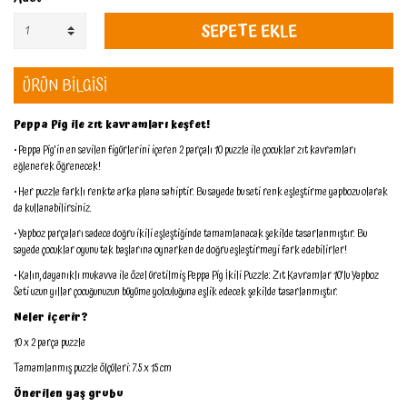
SEPETE EKLE
ÜRÜN BİLGİSİ
Peppa Pig ile zıt kavramları keşfet!
• Peppa Pig'in en sevilen figürlerini içeren 2 parçalı 10 puzzle ile çocuklar zıt kavramları
eğlenerek öğrenecek!
• Her puzzle farklı renkte arka plana sahiptir. Bu sayede bu seti renk eşleştirme yapbozu olarak
da kullanabilirsiniz.
• Yapboz parçaları sadece doğru ikili eşleştiğinde tamamlanacak şekilde tasarlanmıştır. Bu
sayede çocuklar oyunu tek başlarına oynarken de doğru eşleştirmeyi fark edebilirler!
• Kalın, dayanıklı mukavva ile özel üretilmiş Peppa Pig İkili Puzzle: Zıt Kavramlar 10'lu Yapboz
Seti uzun yıllar çocuğunuzun büyüme yolculuğuna eşlik edecek şekilde tasarlanmıştır.
Neler içerir?
10 x 2 parça puzzle
Tamamlanmış puzzle ölçüleri: 7.5 x 15 cm
Önerilen yaş grubu