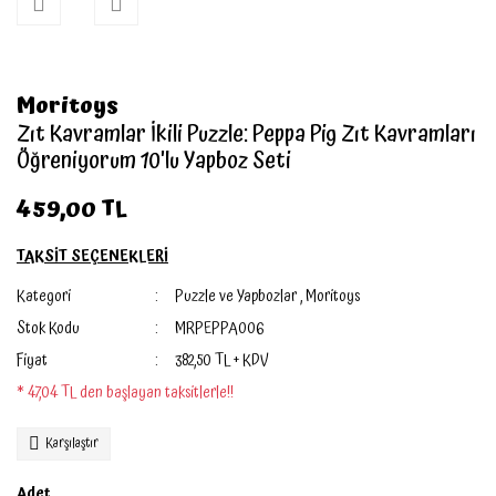
Moritoys
Zıt Kavramlar İkili Puzzle: Peppa Pig Zıt Kavramları
Öğreniyorum 10'lu Yapboz Seti
459,00 TL
TAKSİT SEÇENEKLERİ
Kategori
Puzzle ve Yapbozlar
,
Moritoys
Stok Kodu
MRPEPPA006
Fiyat
382,50 TL + KDV
* 47,04 TL den başlayan taksitlerle!!
Karşılaştır
Adet