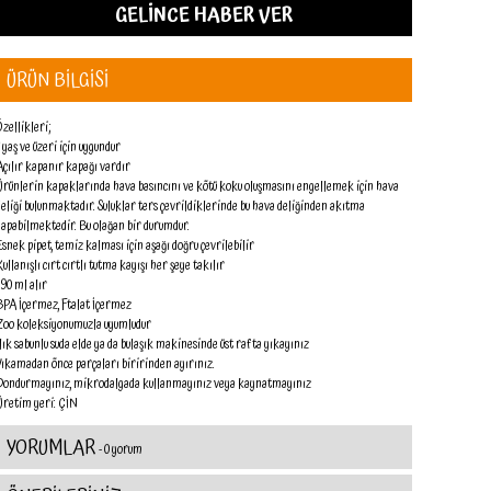
GELİNCE HABER VER
ÜRÜN BİLGİSİ
Özellikleri;
1 yaş ve üzeri için uygundur
Açılır kapanır kapağı vardır
Ürünlerin kapaklarında hava basıncını ve kötü koku oluşmasını engellemek için hava
deliği bulunmaktadır. Suluklar ters çevrildiklerinde bu hava deliğinden akıtma
yapabilmektedir. Bu olağan bir durumdur.
Esnek pipet, temiz kalması için aşağı doğru çevrilebilir
Kullanışlı cırt cırtlı tutma kayışı her şeye takılır
390 ml alır
BPA İçermez, Ftalat İçermez
Zoo koleksiyonumuzla uyumludur
Ilık sabunlu suda elde ya da bulaşık makinesinde üst rafta yıkayınız
Yıkamadan önce parçaları biririnden ayırınız.
Dondurmayınız, mikrodalgada kullanmayınız veya kaynatmayınız
Üretim yeri: ÇİN
YORUMLAR
- 0 yorum