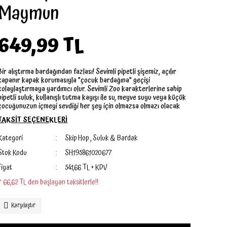
Maymun
649,99 TL
Bir alıştırma bardağından fazlası! Sevimli pipetli şişemiz, açılır
kapanır kapak korumasıyla "çocuk bardağına" geçişi
kolaylaştırmaya yardımcı olur. Sevimli Zoo karakterlerine sahip
pipetli suluk, kullanışlı tutma kayışı ile su, meyve suyu veya küçük
çocuğunuzun içmeyi sevdiği her şey için olmazsa olmazı olacak
TAKSİT SEÇENEKLERİ
Kategori
Skip Hop
,
Suluk & Bardak
Stok Kodu
SH195861020677
Fiyat
541,66 TL + KDV
* 66,62 TL den başlayan taksitlerle!!
Karşılaştır