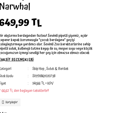
Narwhal
649,99 TL
Bir alıştırma bardağından fazlası! Sevimli pipetli şişemiz, açılır
kapanır kapak korumasıyla "çocuk bardağına" geçişi
kolaylaştırmaya yardımcı olur. Sevimli Zoo karakterlerine sahip
pipetli suluk, kullanışlı tutma kayışı ile su, meyve suyu veya küçük
çocuğunuzun içmeyi sevdiği her şey için olmazsa olmazı olacak
TAKSİT SEÇENEKLERİ
Kategori
Skip Hop
,
Suluk & Bardak
Stok Kodu
SH195861020738
Fiyat
541,66 TL + KDV
* 66,62 TL den başlayan taksitlerle!!
Karşılaştır