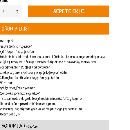
Adet
SEPETE EKLE
ÜRÜN BİLGİSİ
Özellikleri;
1 yaş ve üzeri için uygundur
Açılır kapanır kapağı vardır
Ürünlerin kapaklarında hava basıncını ve kötü koku oluşmasını engellemek için hava
deliği bulunmaktadır. Suluklar ters çevrildiklerinde bu hava deliğinden akıtma
yapabilmektedir. Bu olağan bir durumdur.
Esnek pipet, temiz kalması için aşağı doğru çevrilebilir
Kullanışlı cırt cırtlı tutma kayışı her şeye takılır
390 ml alır
BPA İçermez, Ftalat İçermez
Zoo koleksiyonumuzla uyumludur
Ilık sabunlu suda elde ya da bulaşık makinesinde üst rafta yıkayınız
Yıkamadan önce parçaları biririnden ayırınız.
Dondurmayınız, mikrodalgada kullanmayınız veya kaynatmayınız
Üretim yeri: ÇİN
YORUMLAR
- 0 yorum