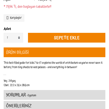
* 79,94 TL den başlayan taksitlerle!!
Karşılaştır
Adet
SEPETE EKLE
ÜRÜN BİLGİSİ
This fact-filled guide for kids 7 to 17 explores the world of architecture as you’ve never seen it
before, from tiny shacks to vast palaces – and everything in between!
. . .
Yaş : 2-8 yaş
Ebat : 22.2 x 2.6 x 28.6 cm
YORUMLAR
- 0 yorum
ÖNERİLERİNİZ